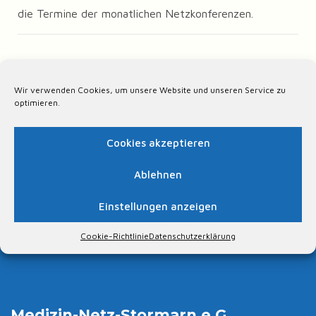
die Termine der monatlichen Netzkonferenzen.
Momentan sind keine
Veranstaltungen terminiert. Wir
Wir verwenden Cookies, um unsere Website und unseren Service zu
informieren Sie in Kürze an dieser
optimieren.
Stelle.
Cookies akzeptieren
Ablehnen
Einstellungen anzeigen
Cookie-Richtlinie
Datenschutzerklärung
Medizin-Netz-Stormarn e.G.