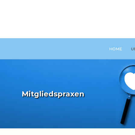
HOME
U
Mitgliedspraxen