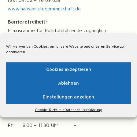
Fax: 04102 – 78 69 639
www.hausaerztegemeinschaft.de
Barrierefreiheit:
Praxisräume für Rollstuhlfahrende zugänglich
Rollstuhlgeeignetes WC sind vorhanden
Wir verwenden Cookies, um unsere Website und unseren Service zu
Kommunikation über SMS, Fax oder E-Mail
optimieren.
Parkplätze sind vorhanden
Cookies akzeptieren
Sprechzeiten:
Ablehnen
Mo
8.00 – 11.30 Uhr
15.00 – 17.00 Uhr
Di
8.00 – 11.30 Uhr
17.00 – 19.00 Uhr
Einstellungen anzeigen
Mi
8.00 – 11.30 Uhr
–
Cookie-Richtlinie
Datenschutzerklärung
Do
8.00 – 11.30 Uhr
17.00 – 19.00 Uhr
Fr
8.00 – 11.30 Uhr
–